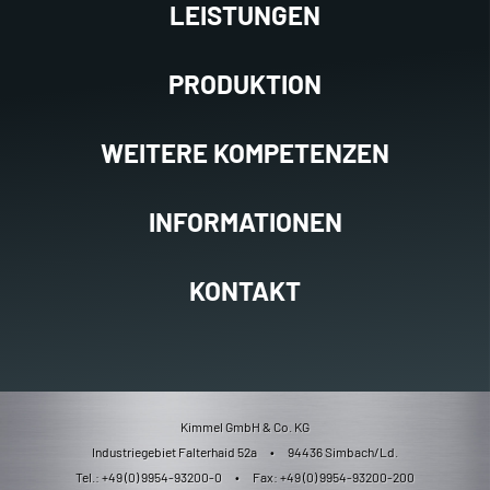
LEISTUNGEN
PRODUKTION
WEITERE KOMPETENZEN
INFORMATIONEN
KONTAKT
Kimmel GmbH & Co. KG
Industriegebiet Falterhaid 52a
•
94436 Simbach/Ld.
Tel.: +49 (0) 9954-93200-0
•
Fax: +49 (0) 9954-93200-200