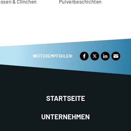
linchen
Pulverbeschichten
Siebdruc
WEITEREMPFEHLEN:
STARTSEITE
UNTERNEHMEN